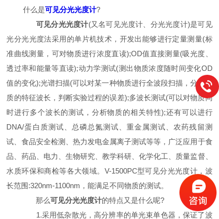
什么是
可见分光光度计
?
可见分光光度计
(又名可见光度计、分光光度计)是可见
光分光光度法采用的单片机技术，开发出能够进行定量测量(标
准曲线测量，可对物质进行浓度直读);OD值直接测量(吸光度、
透过率和能量等直读);动力学测试(测出物质浓度随时间变化OD
值的变化);光谱扫描(可以对某一种物质进行全波段扫描，分析物
质的特征波长，判断实验过程的误差);多波长测试(可以对物质同
时进行多个波长的测试，分析物质的相关特性);还有可以进行
DNA/蛋白质测试、总磷总氮测试、重金属测试、农药残留测
试、食品安全检测、热力发电金属离子测试等等，广泛应用于食
品、药品、电力、生物研究、教学科研、化学化工、质量监督、
水质环保和商检等各大领域。V-1500PC型可见分光光度计，波
长范围:320nm-1100nm，能满足不同物质的测试。
那么
可见分光光度计
的特点又是什么呢?
1.采用低杂散光，高分辨率的单光束单色器，保证了波