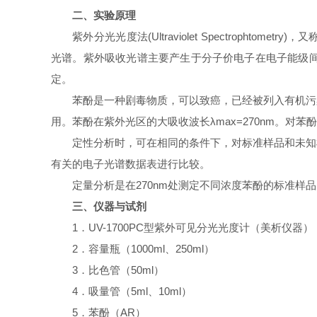
二、实验原理
紫外分光光度法(Ultraviolet Spectrophtometry)，
光谱。紫外吸收光谱主要产生于分子价电子在电子能级
定。
苯酚是一种剧毒物质，可以致癌，已经被列入有机污
用。苯酚在紫外光区的大吸收波长λmax=270nm。对苯
定性分析时，可在相同的条件下，对标准样品和未知
有关的电子光谱数据表进行比较。
定量分析是在270nm处测定不同浓度苯酚的标准
三、仪器与试剂
1
．UV-1700PC型紫外可见分光光度计（美析仪器）
2
．容量瓶（1000ml、250ml）
3
．比色管（50ml）
4
．吸量管（5ml、10ml）
5
．苯酚（AR）