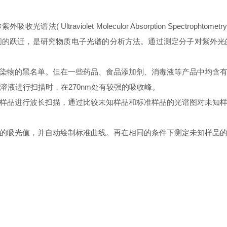
又称紫外吸收光谱法( Ultraviolet Moleculor Absorption Spectr
间的跃迁，是研究物质电子光谱的分析方法。通过测定分子对紫外光
染物的黑名单。但在一些药品、食品添加剂、消毒液等产品中均含
酚溶液进行扫描时，在270nm处有较强的吸收峰。
样品进行波长扫描，通过比较未知样品和标准样品的光谱图对未知
样品的吸光值，并自动绘制标准曲线。再在相同的条件下测定未知样品