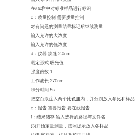
在std栏中对标准样品进行标识
c
：质量控制 需要质量控制
对有问题的测量结果标记后继续测量
输入允许的大浓度
输入允许的低浓度
d
：仪器 狭缝 2.0nm
测定形式 吸光值
强度倍数 1
工作波长 270nm
积分时间 5s
把空白液注入两个比色皿内，并分别放入参比和样品光路，
e
：报告 需要报告 要在线报告
f
：结果储存 输入选择的路径与文件名
(3)
开始定量测量，按照提示放入各样品
(4)
观察标准、样品及校正曲线