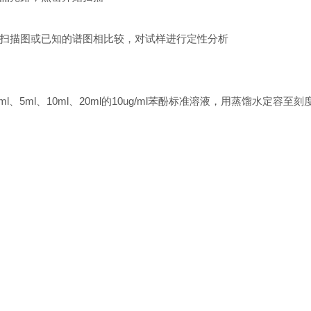
扫描图或已知的谱图相比较，对试样进行定性分析
ml、5ml、10ml、20ml的10ug/ml苯酚标准溶液，用蒸馏水定容至