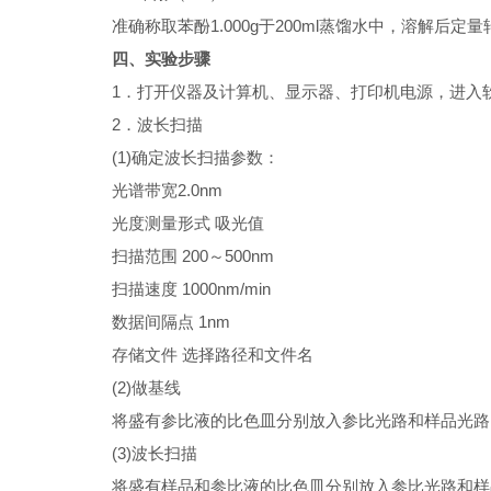
准确称取苯酚1.000g于200ml蒸馏水中，溶解后定
四、实验步骤
1
．打开仪器及计算机、显示器、打印机电源，进入
2
．波长扫描
(1)
确定波长扫描参数：
光谱带宽2.0nm
光度测量形式 吸光值
扫描范围 200～500nm
扫描速度 1000nm/min
数据间隔点 1nm
存储文件 选择路径和文件名
(2)
做基线
将盛有参比液的比色皿分别放入参比光路和样品光路
(3)
波长扫描
将盛有样品和参比液的比色皿分别放入参比光路和样