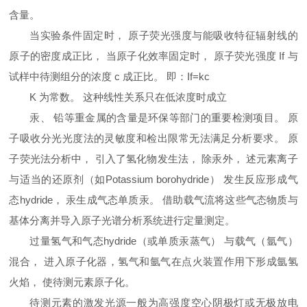
含量。
当实验条件固定时， 原子荧光强度与能吸收特征辐射线的
原子的密度成正比， 当原子化效率固定时， 原子荧光强度 If 与
试样中待测组分的浓度 c 成正比。 即：If=kc
K 为常数。 这种线性关系只在低浓度时成立
汞、 铅等重金属的含量是环保等部门的重要检测项目。 原
子吸收分光光度法的灵敏度和检出限常无法满足分析要求。 原
子荧光法分析中， 引入了氢化物发生法， 除汞外， 述元素离子
与适当的还原剂（如
Potassium borohydride
） 发生反应形成气
态
hydride
， 汞生成气态单质汞。 借助载气流将这些气态物质与
基体分离并导入原子光谱分析系统进行定量测定。
过量氢气和气态hydride（或单质汞蒸气） 与载气（氩气）
混合， 进入原子化器，氢气和氩气在点火装置作用下形成氩氢
火焰， 使待测元素原子化。
待测元素的激发光源一般为高强度空心阴极灯或无极放电