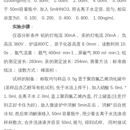
0100mg/ml) 0、0. 50ml、 1. 00ml、 2. 00ml、 4. 00ml、 5. 00ml
于 50ml容量瓶中, 加入 5mlHNO3, 用去离子水定容, 混匀, 相应
浓度为0、 0. 100、 0. 200、 0. 400、 0. 800、 1. 00ng/ml。
实验步骤
：
仪器分析条件 铅的灯电流 30mA， 汞的灯电流 20mA； 负
高压 360V， 炉温800℃， 原子化器高度 8. 0mm， 读数时间 10.
0s， 氩气流量： 载气 400ml· min-1，屏蔽气 800 ml· min-1; 铅
的测定波长: 283nm; 汞的测定波长: 254nm; 测量方法：标准曲
线法； 读数方式： 峰面积；
试样的制备： 称取均匀样品 0. 5g 置于聚四氟乙烯消化罐中
(若样品含乙醇等有机试剂, 先于水浴上挥干) , 加入硝酸 5. 0ml, *
1. 0ml, 去离子水 2. 0ml, 盖上聚四氟乙烯内盖, 拧上罐盖(注意拧
到正好卡住为好) , 放入微波炉中消解 5min左右， 消解*后自然
冷却, 然后将消解液移入 50ml 容量瓶中, 用少量去离子水洗涤溶
样杯数次, 合并洗涤液并容至 50ml, 摇匀, 得到试样。 同时做试