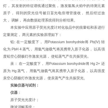
灯， 其发射的特征谱线通过聚焦， 激发氩氢火焰中的待测元素
原子， 得到的荧光信号被日盲光电倍增管接收， 然后经过放
大， 调解， 再由数据处理系统得到分析结果。
本实验中应用原子荧光光度计对化妆品中的痕量铅和汞进行
定量测定， 两元素的实验原理如下：
铅: 在一定酸度下， 用Potassium borohydride将 Pb(IV) 转
化为 PbH 4 蒸气， 用氩气做载气将其携带入原子化器， 以高强
度铅空心阴极灯作激发光源， 使铅蒸气产生共振荧光。
汞： 在一定酸度下， 用Potassium borohydride将 Hg 2+ 还
原为 Hg 蒸气， 用氩气做载气将其携带入原子化器， 以高强度
汞空心阴极灯作激发光源， 使汞蒸气产生共振荧光。
实验仪器与试剂：
仪器
：
原子荧光光度计；
微波消解系统；