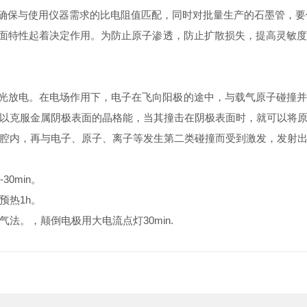
确保与使用仪器需求的比电阻值匹配，同时对批量生产的石墨管，要
面特性起着决定作用。为防止原子渗透，防止扩散损失，提高灵敏度
生辉光放电。在电场作用下，电子在飞向阳极的途中，与载气原子碰撞
以克服金属阴极表面的晶格能，当其撞击在阴极表面时，就可以将
腔内，再与电子、原子、离子等发生第二类碰撞而受到激发，发射
0min。
热1h。
。，颠倒电极用大电流点灯30min.