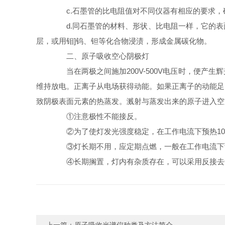
c.石墨管的比电阻值对不同仪器有相应的要求，
d.同石墨管的材料、形状、比电阻一样，它的表
层，或用钼]钨、钽等化合物浸渍，形成金属碳化物。
二、原子吸收空心阴极灯
当在两极之间施加200V-500V电压时，便产
维持放电。正离子从电场获得动能。如果正离子的动能足
致阴极表面元素的热蒸发。溅射与蒸发出来的原子进入空
①注意极性不能接反。
②为了使灯发光强度稳定，在工作电流下预热10-3
③灯长期不用，应定期点燃，一般在工作电流下预
④长期搁置，灯内有杂质存在，可以采用反接去气法