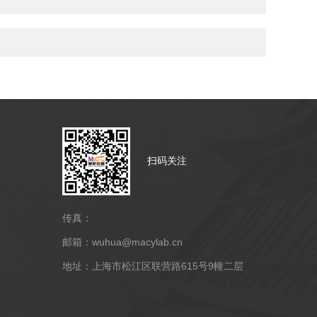
扫码关注
传真：
邮箱：wuhua@macylab.cn
地址：上海市松江区联营路615号9幢二层