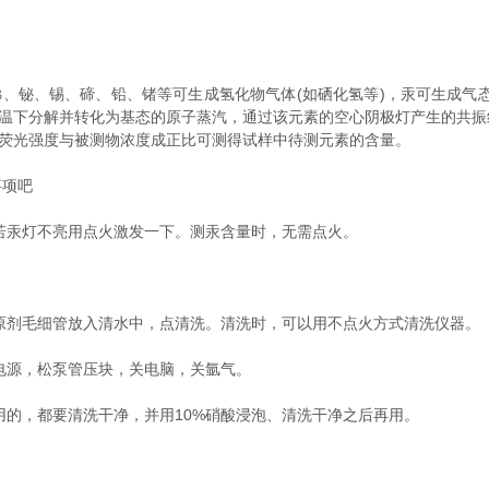
、铋、锡、碲、铅、锗等可生成氢化物气体(如硒化氢等)，汞可生成气态
高温下分解并转化为基态的原子蒸汽，通过该元素的空心阴极灯产生的共
子荧光强度与被测物浓度成正比可测得试样中待测元素的含量。
项吧
若汞灯不亮用点火激发一下。测汞含量时，无需点火。
原剂毛细管放入清水中，点清洗。清洗时，可以用不点火方式清洗仪器。
电源，松泵管压块，关电脑，关氩气。
的，都要清洗干净，并用10%硝酸浸泡、清洗干净之后再用。
。