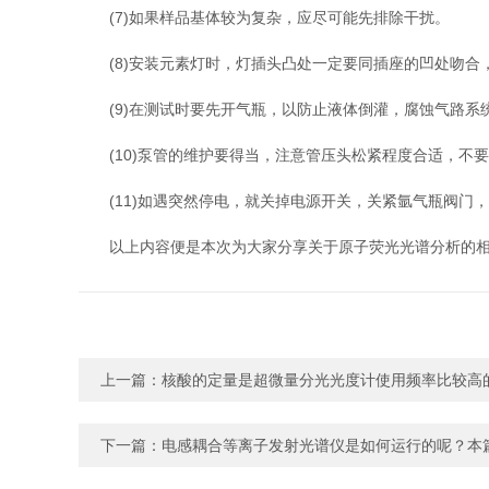
(7)如果样品基体较为复杂，应尽可能先排除干扰。
(8)安装元素灯时，灯插头凸处一定要同插座的凹处吻合
(9)在测试时要先开气瓶，以防止液体倒灌，腐蚀气路系
(10)泵管的维护要得当，注意管压头松紧程度合适，不
(11)如遇突然停电，就关掉电源开关，关紧氩气瓶阀门
以上内容便是本次为大家分享关于原子荧光光谱分析的相
上一篇：
核酸的定量是超微量分光光度计使用频率比较高
下一篇：
电感耦合等离子发射光谱仪是如何运行的呢？本