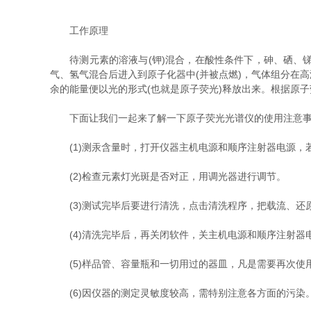
工作原理
待测元素的溶液与(钾)混合，在酸性条件下，砷、硒、锑
气、氢气混合后进入到原子化器中(并被点燃)，气体组分在
余的能量便以光的形式(也就是原子荧光)释放出来。根据原
下面让我们一起来了解一下原子荧光光谱仪的使用注意事
(1)测汞含量时，打开仪器主机电源和顺序注射器电源，
(2)检查元素灯光斑是否对正，用调光器进行调节。
(3)测试完毕后要进行清洗，点击清洗程序，把载流、还
(4)清洗完毕后，再关闭软件，关主机电源和顺序注射器
(5)样品管、容量瓶和一切用过的器皿，凡是需要再次使用
(6)因仪器的测定灵敏度较高，需特别注意各方面的污染