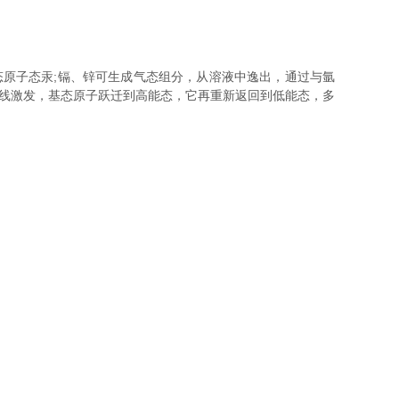
原子态汞;镉、锌可生成气态组分，从溶液中逸出，通过与氩
振线激发，基态原子跃迁到高能态，它再重新返回到低能态，多