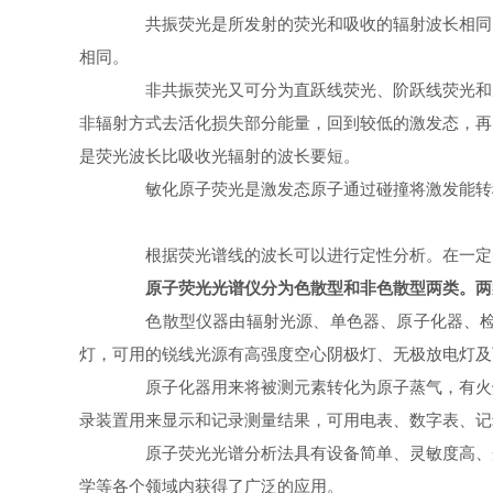
共振荧光是所发射的荧光和吸收的辐射波长相同。
相同。
非共振荧光又可分为直跃线荧光、阶跃线荧光和反
非辐射方式去活化损失部分能量，回到较低的激发态，再
是荧光波长比吸收光辐射的波长要短。
敏化原子荧光是激发态原子通过碰撞将激发能转移
根据荧光谱线的波长可以进行定性分析。在一定实
原子荧光光谱仪分为色散型和非色散型两类。两
色散型仪器由辐射光源、单色器、原子化器、检测
灯，可用的锐线光源有高强度空心阴极灯、无极放电灯及
原子化器用来将被测元素转化为原子蒸气，有火焰
录装置用来显示和记录测量结果，可用电表、数字表、记
原子荧光光谱分析法具有设备简单、灵敏度高、光
学等各个领域内获得了广泛的应用。