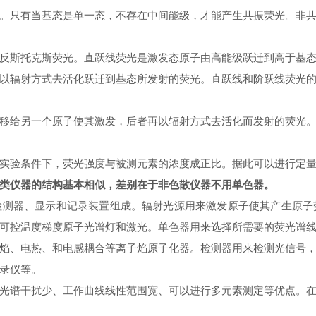
只有当基态是单一态，不存在中间能级，才能产生共振荧光。非共
斯托克斯荧光。直跃线荧光是激发态原子由高能级跃迁到高于基态
以辐射方式去活化跃迁到基态所发射的荧光。直跃线和阶跃线荧光
给另一个原子使其激发，后者再以辐射方式去活化而发射的荧光
验条件下，荧光强度与被测元素的浓度成正比。据此可以进行定量
类仪器的结构基本相似，差别在于非色散仪器不用单色器。
器、显示和记录装置组成。辐射光源用来激发原子使其产生原子
可控温度梯度原子光谱灯和激光。单色器用来选择所需要的荧光谱
、电热、和电感耦合等离子焰原子化器。检测器用来检测光信号，
录仪等。
谱干扰少、工作曲线线性范围宽、可以进行多元素测定等优点。在