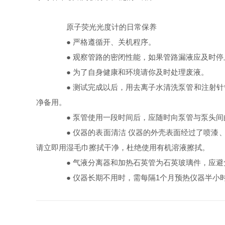
原子荧光光度计的日常保养
● 严格遵循开、关机程序。
● 观察管路的密闭性能，如果管路漏液应及时停
● 为了自身健康和环境请你及时处理废液。
● 测试完成以后，用去离子水清洗泵管和注射针管
净备用。
● 泵管使用一段时间后，应随时向泵管与泵头间
● 仪器的表面清洁 仪器的外壳表面经过了喷漆、
请立即用湿毛巾擦拭干净，杜绝使用有机溶液擦拭。
● 气液分离器和加热石英管为石英玻璃件，应避免
● 仪器长期不用时，需每隔1个月预热仪器半小时