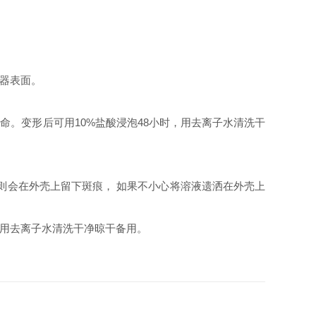
器表面。
。变形后可用10%盐酸浸泡48小时，用去离子水清洗干
则会在外壳上留下斑痕， 如果不小心将溶液遗洒在外壳上
，用去离子水清洗干净晾干备用。