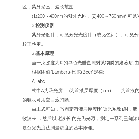
区，紫外光区。波长范围
(1)200～400nm的紫外光区，(2)400～760nm的可见
2
检测仪器
紫外光度计，可见分光光度计（或比色计）、可见分
校正检定。
3
基本原理
当一束强度为
I
0的单色光垂直照射某物质的溶液后,
根据朗伯(Lambert)-比尔(Beer)定律:
A=abc
式中
A
为吸光度，
b
为溶液层厚度（cm），
c
为溶液的
的吸收可用空白液扣除。
由上式可知，当固定溶液层厚度l和吸光系数a时，
收波长 ，然后以此波长 的光为光源，测定一系列已知浓
是分光光度法测量浓度的基本原理。