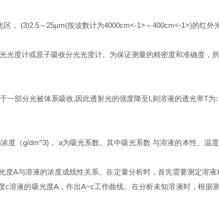
光区， (3)2.5～25μm(按波数计为4000cm<-1>～400cm<-1>)的红
光光度计或原子吸收分光光度计。为保证测量的精密度和准确度，
由于一部分光被体系吸收,因此透射光的强度降至
I
,则溶液的透光率
T
为:
浓度（g/dm^3)， a为吸光系数。其中吸光系数 与溶液的本性
吸光度A与溶液的浓度成线性关系。在定量分析时，首先需要测定溶液
度c溶液的吸光度A，作出A~c工作曲线。在分析未知溶液时，根