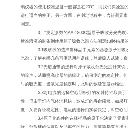
璃仪器的使用校准温度一般都是在
20
℃，而我们实验室
进行适当的校正。另一方面，在测定过程中，含待测元素
测定。
3
、*测定参数的
AA-1800C
型原子吸收分光光度
标准溶液的制备到使用原子吸收光谱方法测定zui终结果
3.1
吸收线的选择当样品中元素的基态原子经吸
光谱，了解有哪几条可供选用的谱线，然后吸人试液，察
3.2
光谱通带的选择对
原子吸收分光光度计
来说
的噪声，从而提高仪器的信噪比，确保测定的稳定性。但
时的吸光度，当吸光度稳定时，此时的狭缝宽度zui合适
3.3
灯电流的选择空心阴极灯的发射特性取决于
性，但由于灯内气体消耗快，造成灯的寿命缩短，如果灯
度，又要保证稳定性。电流的选择由实验决定，即空心阴
3.4
原子化条件的选择样品的原于化决定了元素
状。分散球的位置以及助燃气的压力、流速等都有直接关