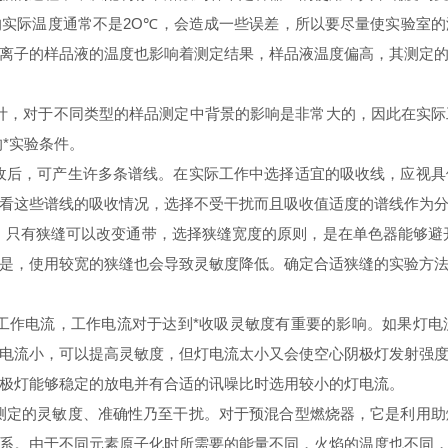
的实际温度通常不是
2O
℃，会造成一些误差，所以要尽量使实验室的
离子的样品液的温度也影响着测定结果，样品液温度偏高，其测定
计，对于不同类型的样品测定中背景的影响是非常大的，因此在实际
的*实验条件。
收后，可产生许多条谱线。在实际工作中选择适宜的吸收线，应视具
看这些谱线的吸收情况，选择不受干扰而且吸收值适度的谱线作为分析
，只有狭缝可以改变通带，选择狭缝宽度的原则，是在单色器能够避开
是，使用较宽的狭缝也会导致灵敏度降低。确定合适狭缝的实验方
。
工作电流，工作电流对于达到*收吸灵敏度有重要的影响。如果灯电
电流小，可以提高灵敏度，但灯电流太小又会使空心阴极灯发射强
极灯能够稳定的放电并有合适的讯噪比时选用较小的灯电流。
测定的灵敏度、准确性乃至干扰。对于预混合型燃烧器，它是利用助
系。由于不同元素原子化时所需要的能量不同，火焰的温度也不同