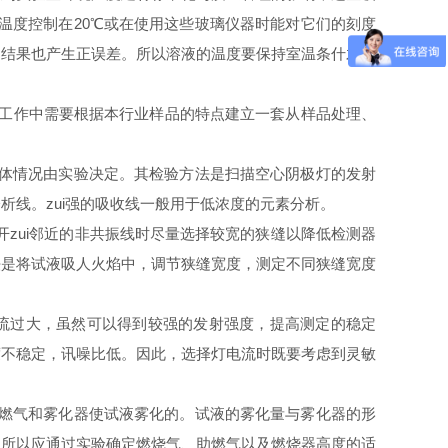
温度控制在
20
℃或在使用这些玻璃仪器时能对它们的刻度
的结果也产生正误差。所以溶液的温度要保持室温条什才可
工作中需要根据本行业样品的特点建立一套从样品处理、
体情况由实验决定。其检验方法是扫描空心阴极灯的发射
线。zui强的吸收线一般用于低浓度的元素分析。
zui邻近的非共振线时尽量选择较宽的狭缝以降低检测器
法是将试液吸人火焰中，调节狭缝宽度，测定不同狭缝宽度
流过大，虽然可以得到较强的发射强度，提高测定的稳定
度不稳定，讯噪比低。因此，选择灯电流时既要考虑到灵敏
燃气和雾化器使试液雾化的。试液的雾化量与雾化器的形
，所以应通过实验确定燃烧气、助燃气以及燃烧器高度的适