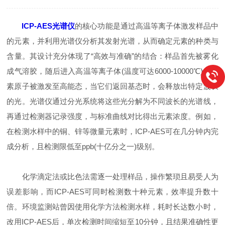
ICP-AES光谱仪
的核心功能是通过高温等离子体激发样品中
的元素，并利用光谱仪分析其发射光谱，从而确定元素的种类与
含量。其设计充分体现了“高效与准确”的结合：样品首先被雾化
成气溶胶，随后进入高温等离子体(温度可达6000-10000℃)，元
素原子被激发至高能态，当它们返回基态时，会释放出特定波长
的光。光谱仪通过分光系统将这些光分解为不同波长的光谱线，
再通过检测器记录强度，与标准曲线对比得出元素浓度。例如，
在检测水样中的铜、锌等微量元素时，ICP-AES可在几分钟内完
成分析，且检测限低至ppb(十亿分之一)级别。
化学滴定法或比色法需逐一处理样品，操作繁琐且易受人为
误差影响，而ICP-AES可同时检测数十种元素，效率提升数十
倍。环境监测站曾因使用化学方法检测水样，耗时长达数小时，
改用ICP-AES后，单次检测时间缩短至10分钟，且结果准确性更